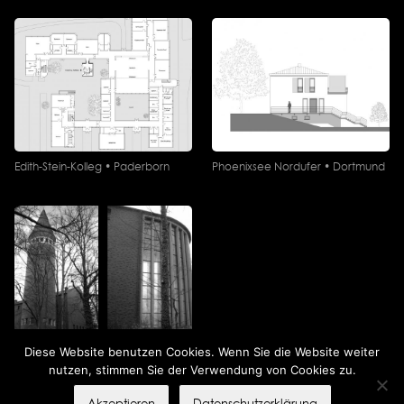
Edith-Stein-Kolleg • Paderborn
Phoenixsee Nordufer • Dortmund
Diese Website benutzen Cookies. Wenn Sie die Website weiter
Heilig Geist Kirche • Hagen
nutzen, stimmen Sie der Verwendung von Cookies zu.
Akzeptieren
Datenschutzerklärung