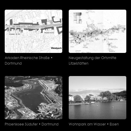
Arkaden Rheinische Straße •
Neugestaltung der Ortsmitte
Dortmund
Litzelstätten
Phoenixsee Südufer • Dortmund
Wohnpark am Wasser • Essen